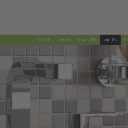
Navigation
Outlet
Fliesen
Baustoffe
Sanitär
K
überspringen