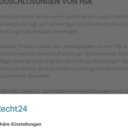
DUSCHLÖSUNGEN VON HSK
Als Großhändler führen wir im Sanitärbereich ausschließlic
Schwerpunkt liegt auf hochwertigen Duschkabinen, die dur
eine lange Lebensdauer überzeugen.
Darüber hinaus umfasst das Leistungsspektrum von HSK 
Duscharmaturen sowie Badheizkörper, die funktionale Tec
Abgerundet wird das Angebot durch die großformatigen R
Verbundmaterial, die eine moderne und fugenarme Alternat
Badezimmer darstellen.
HSK steht damit für durchdachte Komplettlösungen rund um
ebenso wie für anspruchsvolle Bau- und Objektprojekte.
Mehr von HSK erfahren