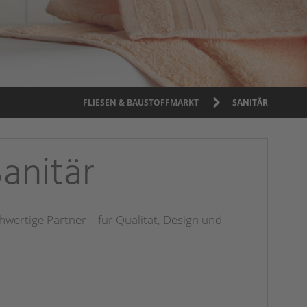
FLIESEN & BAUSTOFFMARKT
SANITÄR
anitär
hwertige Partner – für Qualität, Design und