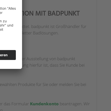
OPERATION MIT BADPUNKT
t ausgestattet. badpunkt ist Großhändler für
ereich kompletter Badlösungen.
owie die in der Ausstellung von badpunkt
oraussetzung hierfür ist, dass Sie Kunde bei
wählten Produkte für Sie oder melden Sie bei
ber das Formular
Kundenkonto
beantragen. Wir
n.