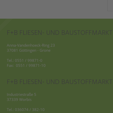
F+B FLIESEN- UND BAUSTOFFMARK
Anna-Vandenhoeck-Ring 23
37081 Göttingen - Grone
Tel.: 0551 / 99871-0
Fax: 0551 / 99871-10
F+B FLIESEN- UND BAUSTOFFMARKT
Industriestraße 5
37339 Worbis
Tel.: 036074 / 382-10