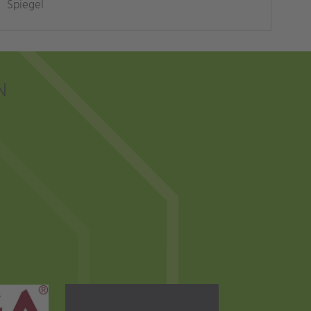
Spiegel
N