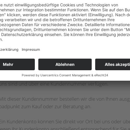
MUSTERBÄDER & BADPRODUKTE – KO
Unsere Musterbäder sind mit Sanitärprodukten von badpunk
Sanitärprodukte und ein starker Kooperationspartner im B
Mehr über badpunkt
Sämtliche Produkte, die Sie in unserer Ausstellung sehen, s
präsentierten Produkte, können über uns bezogen werden. V
uns sind und über eine Kundennummer verfügen.
Mit dieser Kundennummer bestellen wir die von Ihnen ausge
badpunkt zum Kauf oder zur Beratung an.
Ein Kundenkonto können Sie direkt vor Ort bei uns oder ü
legen Ihr Kundenkonto anschließend entsprechend für Sie a