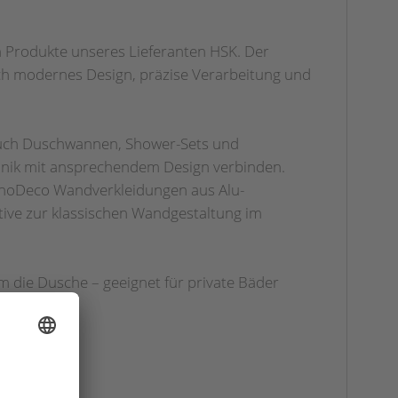
h Produkte unseres Lieferanten HSK. Der
ch modernes Design, präzise Verarbeitung und
auch Duschwannen, Shower-Sets und
hnik mit ansprechendem Design verbinden.
enoDeco Wandverkleidungen aus Alu-
ive zur klassischen Wandgestaltung im
 die Dusche – geeignet für private Bäder