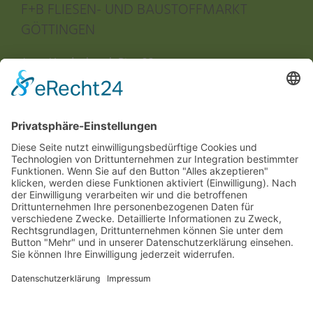
F+B FLIESEN- UND BAUSTOFFMARKT
GÖTTINGEN
Anna-Vandenhoeck-Ring 23
37081 Göttingen - Grone
Tel.: 0551 / 99871-0
Fax: 0551 / 99871-10
F+B FLIESEN- UND BAUSTOFFMARKT
WORBIS
Industriestraße 5
37339 Worbis
Tel.: 036074 / 382-10
Fax: 036074 / 382-23
ÖFFNUNGSZEITEN