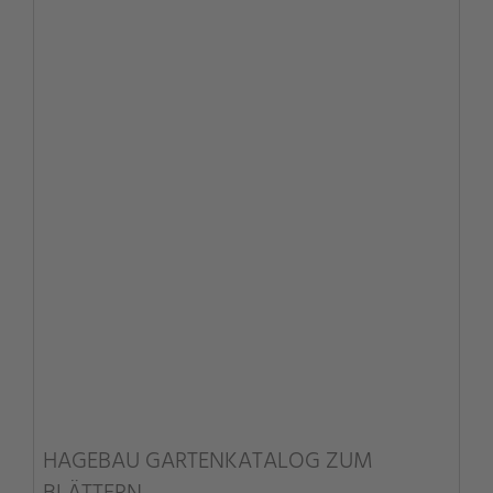
Mehr Informationen
Akzeptieren
powered by
Usercentrics Consent
Management Platform
&
eRecht24
HAGEBAU GARTENKATALOG ZUM