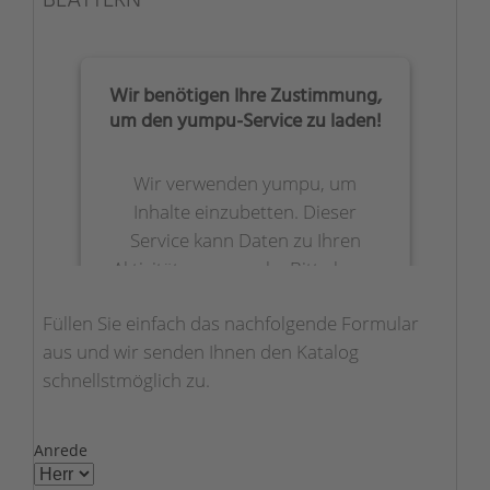
BLÄTTERN
Wir benötigen Ihre Zustimmung,
um den yumpu-Service zu laden!
Wir verwenden yumpu, um
Inhalte einzubetten. Dieser
Service kann Daten zu Ihren
Aktivitäten sammeln. Bitte lesen
Sie die Details durch und
Füllen Sie einfach das nachfolgende Formular
stimmen Sie der Nutzung des
aus und wir senden Ihnen den Katalog
Service zu, um diese Inhalte
schnellstmöglich zu.
anzuzeigen.
Mehr Informationen
Anrede
Akzeptieren