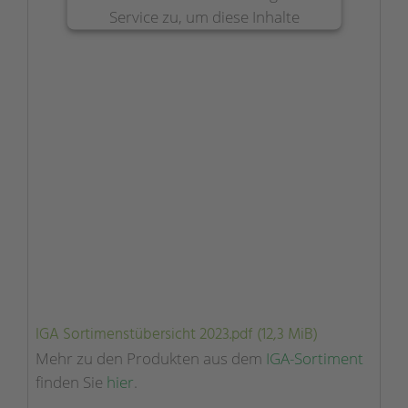
Service zu, um diese Inhalte
anzuzeigen.
Mehr Informationen
Akzeptieren
powered by
Usercentrics Consent
Management Platform
&
eRecht24
IGA Sortimenstübersicht 2023.pdf
(12,3 MiB)
Mehr zu den Produkten aus dem
IGA-Sortiment
finden Sie
hier
.