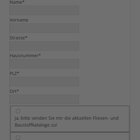
Pflichtfeld
Name
*
powered by
Usercentrics Consent
Management Platform
&
eRecht24
Vorname
Pflichtfeld
Strasse
*
Pflichtfeld
Hausnummer
*
Pflichtfeld
PLZ
*
Pflichtfeld
Ort
*
Ja, bitte senden Sie mir die aktuellen Fliesen- und
Baustoffkataloge zu!