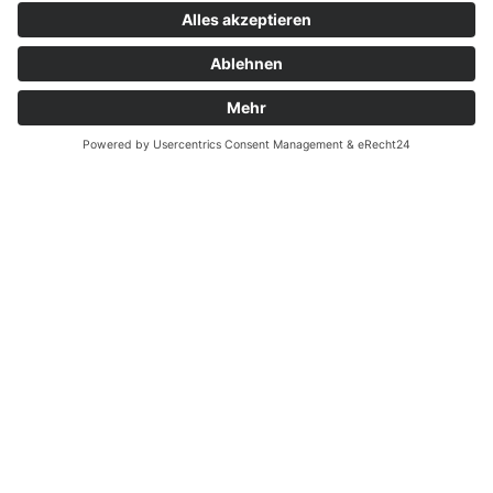
Göttingen
Ausstellung
Mo.-Fr.: 09:00 – 18:00 Uhr
Sa.: 08:00 - 13:00 Uhr
Profi-Verkauf
Mo.-Fr.: 07:00 – 17:00 Uhr
Sa.: geschlossen
Worbis
Mo.-Fr.: 07:00 – 18:00 Uhr
Sa.: 08:00 - 13:00 Uhr